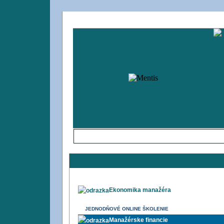
Úvodná strana
O spoločnosti
Ponuka
Ekonomika manažéra
JEDNODŇOVÉ ONLINE ŠKOLENIE
Manažérske financie