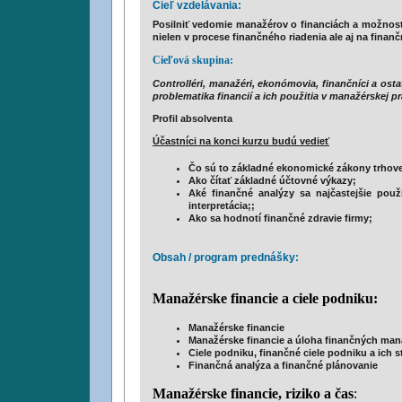
Cieľ vzdelávania:
Posilniť vedomie manažérov o financiách a možnosti
nielen v procese finančného riadenia ale aj na finan
Cieľová skupina:
Controlléri, manažéri, ekonómovia, finančníci a ostatn
problematika financií a ich použitia v manažérskej pr
Profil absolventa
Účastníci na konci kurzu budú vedieť
Čo sú to základné ekonomické zákony trhov
Ako čítať základné účtovné výkazy;
Aké finančné analýzy sa najčastejšie použ
interpretácia;;
Ako sa hodnotí finančné zdravie firmy;
Obsah / program prednášky:
Manažérske financie a ciele podniku:
Manažérske financie
Manažérske financie a úloha finančných man
Ciele podniku, finančné ciele podniku a ich 
Finančná analýza a finančné plánovanie
Manažérske financie, riziko a čas
: