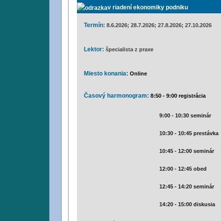
v riadení ekonomiky podniku
Termín:
8.6.2026; 28.7.2026; 27.8.2026; 27.10.2026
Lektor:
špecialista z praxe
Miesto konania:
Online
Časový harmonogram:
8:50 - 9:00 registrácia
i
9:00 - 10:30 seminár
i
i
10:30 - 10:45 prestávka
i
i
10:45 - 12:00 seminár
i
i
12:00 - 12:45 obed
i
i
12:45 - 14:20 seminár
i
i
14:20 - 15:00 diskusia
i