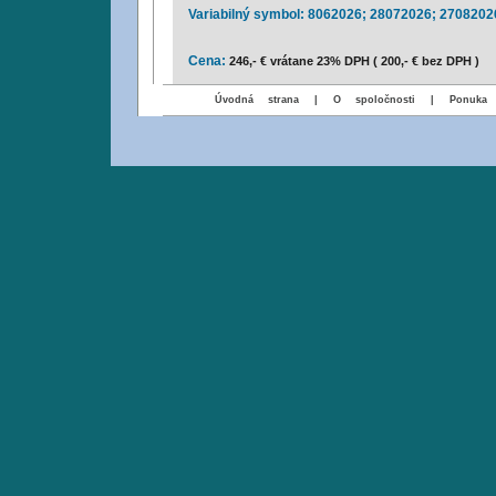
Variabilný symbol: 8062026; 28072026; 270820
Cena:
246,- € vrátane 23% DPH ( 200,- € bez DPH )
Úvodná strana
|
O spoločnosti
|
Ponuka