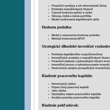
Finančné systémy a ich ekonomické úlohy
Podstata manažérskych financií
Časová hodnota peňazí a riziko
Výnosy, riziká a teória portfólia
Model oceňovania kapitálových aktív
Hodnota podniku
:
Model y stanovenia hodnoty podniku
Metóda hodnotenia DFCF
Strategické dlhodobé investičné rozhodo
Podstata kapitálového rozpočtovníctva
Investičných projekty v manažérskych financ
Finančné riadenie v jednotlivých fázach inv
Investičný proces a vyhodnocovanie investíci
Hodnotenie verejne prospešných investičnýc
Riadenie pracovného kapitálu
:
Hotovostný cyklus
Pojem čistý pracovný kapitál
Jeho úloha
Optimálny objem pracovného kapitálu
Analýza potreby pracovného kapitálu
Riadenie pohľadávok
: