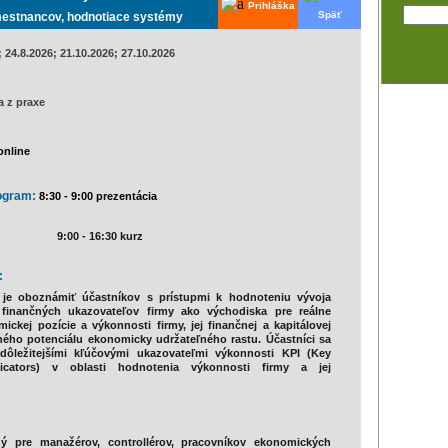
Prihláška
Späť
amestnancov, hodnotiace systémy
 24.8.2026; 21.10.2026; 27.10.2026
a z praxe
online
ogram:
8:30 - 9:00 prezentácia
i
9:00 - 16:30 kurz
:
 je oboznámiť účastníkov s prístupmi k hodnoteniu vývoja
finančných ukazovateľov firmy ako východiska pre reálne
ckej pozície a výkonnosti firmy, jej finančnej a kapitálovej
rného potenciálu ekonomicky udržateľného rastu. Účastníci sa
dôležitejšími kľúčovými ukazovateľmi výkonnosti KPI (Key
icators) v oblasti hodnotenia výkonnosti firmy a jej
:
ný pre manažérov, controllérov, pracovníkov ekonomických