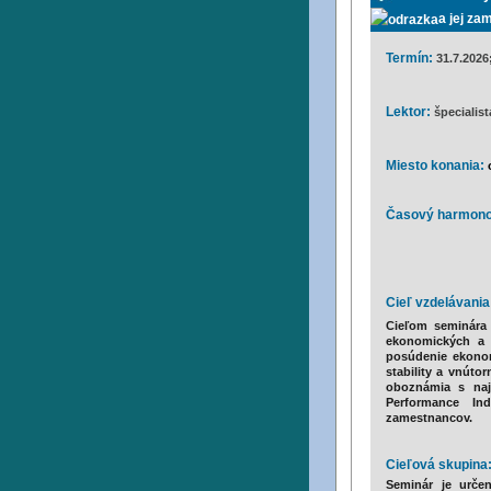
a jej z
Termín:
31.7.2026;
Lektor:
špecialist
Miesto konania:
Časový harmon
i
Cieľ vzdelávania
Cieľom seminára
ekonomických a 
posúdenie ekonomi
stability a vnúto
oboznámia s naj
Performance Ind
zamestnancov.
Cieľová skupina
Seminár je urče