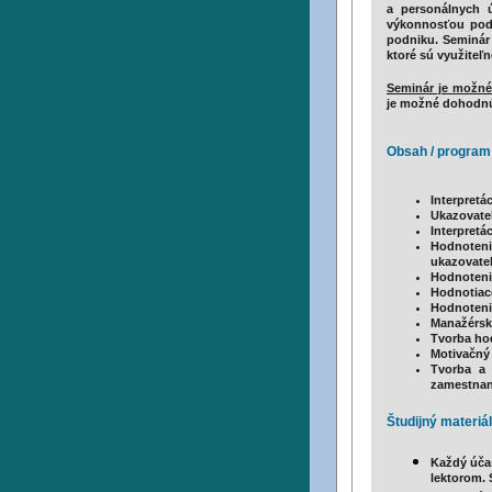
a personálnych ú
výkonnosťou pod
podniku. Seminár 
ktoré sú využiteľn
Seminár je možné
je možné dohodnú
Obsah / program
Interpretá
Ukazovatele
Interpretá
Hodnoteni
ukazovateľ
Hodnoteni
Hodnotiac
Hodnotenie
Manažérsk
Tvorba hod
Motivačný 
Tvorba a 
zamestnan
Študijný materiál
Každý úča
lektorom. 