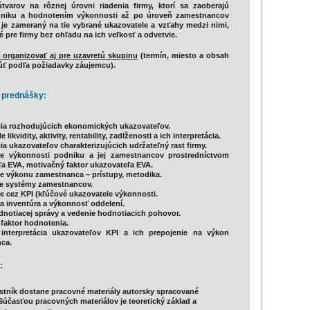
tvarov na rôznej úrovni riadenia firmy, ktorí sa zaoberajú
niku a hodnotením výkonnosti až po úroveň zamestnancov
je zameraný na tie vybrané ukazovatele a vzťahy medzi nimi,
é pre firmy bez ohľadu na ich veľkosť a odvetvie.
 organizovať aj pre uzavretú skupinu
(termín, miesto a obsah
ť podľa požiadavky záujemcu).
 prednášky:
cia rozhodujúcich ekonomických ukazovateľov.
 likvidity, aktivity, rentability, zadlženosti a ich interpretácia.
cia ukazovateľov charakterizujúcich udržateľný rast firmy.
e výkonnosti podniku a jej zamestnancov prostredníctvom
a EVA, motivačný faktor ukazovateľa EVA.
e výkonu zamestnanca – prístupy, metodika.
e systémy zamestnancov.
 cez KPI (kľúčové ukazovatele výkonnosti.
a inventúra a výkonnosť oddelení.
notiacej správy a vedenie hodnotiacich pohovor.
faktor hodnotenia.
interpretácia ukazovateľov KPI a ich prepojenie na výkon
ca.
:
stník dostane pracovné materiály autorsky spracované
Súčasťou pracovných materiálov je teoretický základ a