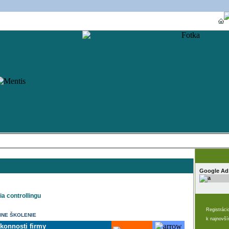
O spoločnosti
Ponuka
Prihláška
Referencie
Doprava
Google Ad
a controllingu
Registráci
INE ŠKOLENIE
k najnovš
konnosti firmy