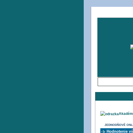
Úvodná strana
Akadémi
JEDNODŇOVÉ ONL
Hodnotenie vý